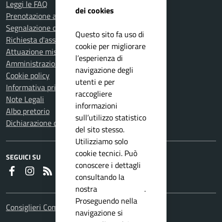
Leggi le FAQ
dei cookies
Prenotazione appuntamento
Segnalazione disservizio
Questo sito fa uso di
Richiesta d'assistenza
cookie per migliorare
Attuazione misure PNRR
l’esperienza di
Amministrazione trasparente
navigazione degli
Cookie policy
utenti e per
Informativa privacy
raccogliere
Note Legali
informazioni
Albo pretorio
sull’utilizzo statistico
Dichiarazione di accessibilità
del sito stesso.
Utilizziamo solo
cookie tecnici. Può
SEGUICI SU
conoscere i dettagli
Faceboook
Instagram
RSS
consultando la
nostra
privacy policy
.
Proseguendo nella
Consiglieri Comunali
navigazione si