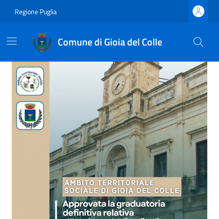
Vai ai contenuti
Vai al footer
Regione Puglia
Comune di Gioia del Colle
Comune di Gioia del Colle
Ultime notizie