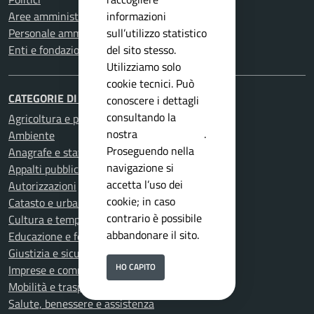
informazioni
Aree amministrative
sull’utilizzo statistico
Personale amministrativo
del sito stesso.
Enti e fondazioni
Utilizziamo solo
cookie tecnici. Può
CATEGORIE DI SERVIZIO
conoscere i dettagli
consultando la
Agricoltura e pesca
nostra
privacy policy
.
Ambiente
Proseguendo nella
Anagrafe e stato civile
navigazione si
Appalti pubblici
accetta l’uso dei
Autorizzazioni
cookie; in caso
Catasto e urbanistica
contrario è possibile
Cultura e tempo libero
abbandonare il sito.
Educazione e formazione
Giustizia e sicurezza pubblica
HO CAPITO
Imprese e commercio
Mobilità e trasporti
Salute, benessere e assistenza