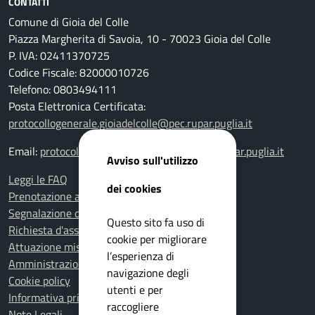
CONTATTI
Comune di Gioia del Colle
Piazza Margherita di Savoia, 10 - 70023 Gioia del Colle
P. IVA: 02411370725
Codice Fiscale: 82000010726
Telefono: 0803494111
Posta Elettronica Certificata:
protocollogenerale.gioiadelcolle@pec.rupar.puglia.it
Email:
protocollogenerale.gioiadelcolle@pec.rupar.puglia.it
Avviso sull'utilizzo
Leggi le FAQ
dei cookies
Prenotazione appuntamento
Segnalazione disservizio
Questo sito fa uso di
Richiesta d'assistenza
cookie per migliorare
Attuazione misure PNRR
l’esperienza di
Amministrazione trasparente
navigazione degli
Cookie policy
utenti e per
Informativa privacy
raccogliere
Note Legali