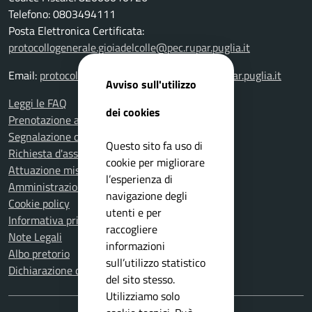
Telefono: 0803494111
Posta Elettronica Certificata:
protocollogenerale.gioiadelcolle@pec.rupar.puglia.it
Email:
protocollogenerale.gioiadelcolle@pec.rupar.puglia.it
Avviso sull'utilizzo
Leggi le FAQ
dei cookies
Prenotazione appuntamento
Segnalazione disservizio
Questo sito fa uso di
Richiesta d'assistenza
cookie per migliorare
Attuazione misure PNRR
l’esperienza di
Amministrazione trasparente
navigazione degli
Cookie policy
utenti e per
Informativa privacy
raccogliere
Note Legali
informazioni
Albo pretorio
sull’utilizzo statistico
Dichiarazione di accessibilità
del sito stesso.
Utilizziamo solo