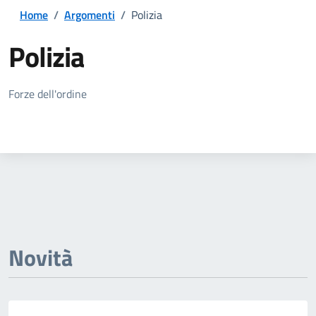
Home
/
Argomenti
/
Polizia
Polizia
Dettagli della notizia
Forze dell'ordine
Novità