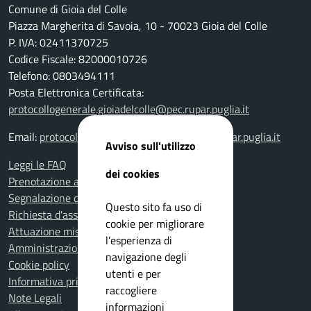
Comune di Gioia del Colle
Piazza Margherita di Savoia, 10 - 70023 Gioia del Colle
P. IVA: 02411370725
Codice Fiscale: 82000010726
Telefono: 0803494111
Posta Elettronica Certificata:
protocollogenerale.gioiadelcolle@pec.rupar.puglia.it
Email:
protocollogenerale.gioiadelcolle@pec.rupar.puglia.it
Avviso sull'utilizzo
Leggi le FAQ
dei cookies
Prenotazione appuntamento
Segnalazione disservizio
Questo sito fa uso di
Richiesta d'assistenza
cookie per migliorare
Attuazione misure PNRR
l’esperienza di
Amministrazione trasparente
navigazione degli
Cookie policy
utenti e per
Informativa privacy
raccogliere
Note Legali
informazioni