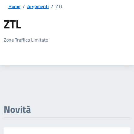
Home
/
Argomenti
/
ZTL
ZTL
Dettagli della notizia
Zone Traffico Limitato
Novità