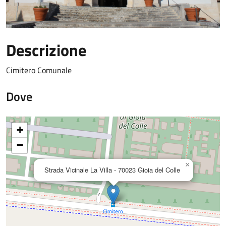
Descrizione
Cimitero Comunale
Dove
+
−
×
Strada Vicinale La Villa - 70023 Gioia del Colle