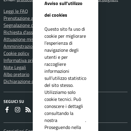
Avviso sull'utilizzo
Leggi le FAQ
dei cookies
Prenotazione appuntamento
Segnalazione disservizio
Questo sito fa uso di
Richiesta d'assistenza
cookie per migliorare
Attuazione misure PNRR
l’esperienza di
Amministrazione trasparente
navigazione degli
Cookie policy
utenti e per
Informativa privacy
raccogliere
Note Legali
informazioni
Albo pretorio
sull’utilizzo statistico
Dichiarazione di accessibilità
del sito stesso.
Utilizziamo solo
cookie tecnici. Può
SEGUICI SU
conoscere i dettagli
Faceboook
Instagram
RSS
consultando la
nostra
privacy policy
.
Proseguendo nella
Consiglieri Comunali