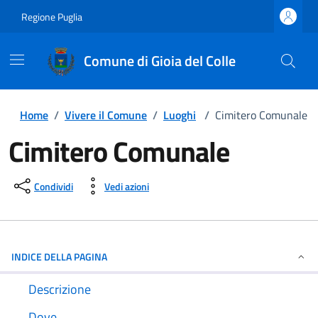
Regione Puglia
Comune di Gioia del Colle
Home
/
Vivere il Comune
/
Luoghi
/
Cimitero Comunale
Cimitero Comunale
Condividi
Vedi azioni
INDICE DELLA PAGINA
Descrizione
Dove