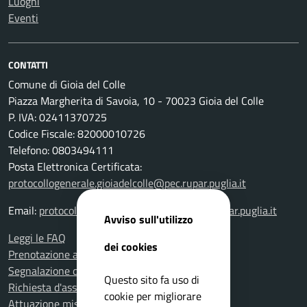
Luoghi
Eventi
CONTATTI
Comune di Gioia del Colle
Piazza Margherita di Savoia, 10 - 70023 Gioia del Colle
P. IVA: 02411370725
Codice Fiscale: 82000010726
Telefono: 0803494111
Posta Elettronica Certificata:
protocollogenerale.gioiadelcolle@pec.rupar.puglia.it
Email:
protocollogenerale.gioiadelcolle@pec.rupar.puglia.it
Avviso sull'utilizzo
Leggi le FAQ
dei cookies
Prenotazione appuntamento
Segnalazione disservizio
Questo sito fa uso di
Richiesta d'assistenza
cookie per migliorare
Attuazione misure PNRR