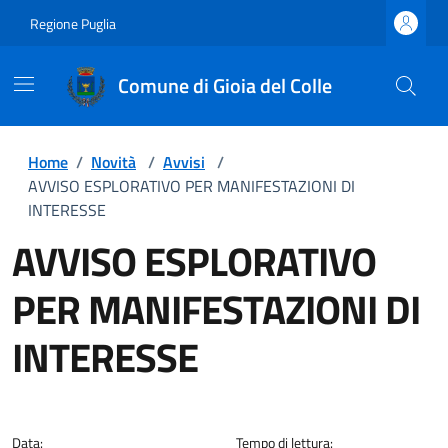
Regione Puglia
Comune di Gioia del Colle
Home
/
Novità
/
Avvisi
/
AVVISO ESPLORATIVO PER MANIFESTAZIONI DI
INTERESSE
AVVISO ESPLORATIVO
PER MANIFESTAZIONI DI
INTERESSE
Dettagli della notizia
Data:
Tempo di lettura: