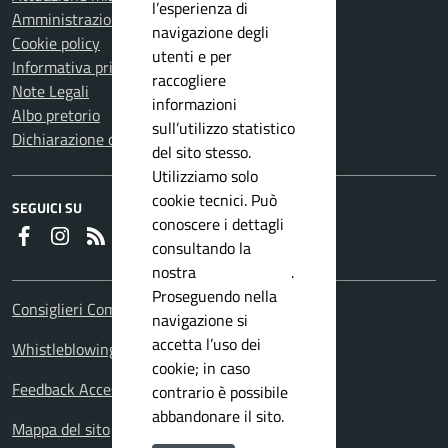
l’esperienza di
Amministrazione trasparente
navigazione degli
Cookie policy
utenti e per
Informativa privacy
raccogliere
Note Legali
informazioni
Albo pretorio
sull’utilizzo statistico
Dichiarazione di accessibilità
del sito stesso.
Utilizziamo solo
cookie tecnici. Può
SEGUICI SU
conoscere i dettagli
Faceboook
Instagram
RSS
consultando la
nostra
privacy policy
.
Proseguendo nella
Consiglieri Comunali
navigazione si
accetta l’uso dei
Whistleblowing Policy
cookie; in caso
Feedback Accessibilita
contrario è possibile
abbandonare il sito.
Mappa del sito