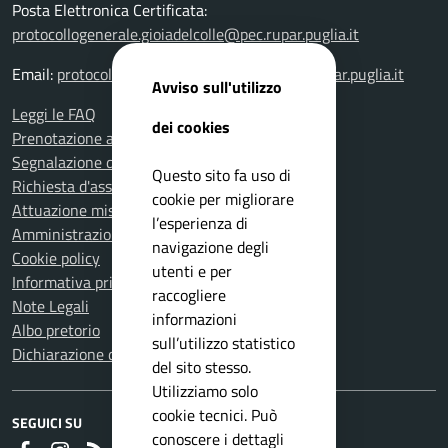
Posta Elettronica Certificata:
protocollogenerale.gioiadelcolle@pec.rupar.puglia.it
Email:
protocollogenerale.gioiadelcolle@pec.rupar.puglia.it
Avviso sull'utilizzo
Leggi le FAQ
dei cookies
Prenotazione appuntamento
Segnalazione disservizio
Questo sito fa uso di
Richiesta d'assistenza
cookie per migliorare
Attuazione misure PNRR
l’esperienza di
Amministrazione trasparente
navigazione degli
Cookie policy
utenti e per
Informativa privacy
raccogliere
Note Legali
informazioni
Albo pretorio
sull’utilizzo statistico
Dichiarazione di accessibilità
del sito stesso.
Utilizziamo solo
cookie tecnici. Può
SEGUICI SU
conoscere i dettagli