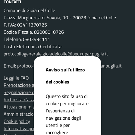
CONTATTI
Comune di Gioia del Colle
Piazza Margherita di Savoia, 10 - 70023 Gioia del Colle
P. IVA: 02411370725
Codice Fiscale: 82000010726
Telefono: 0803494111
Posta Elettronica Certificata:
protocollogenerale.gioiadelcolle@pec.rupar.puglia.it
Email:
protocollogenerale.gioiadelcolle@pec.rupar.puglia.it
Avviso sull'utilizzo
Leggi le FAQ
dei cookies
Prenotazione appuntamento
Segnalazione disservizio
Questo sito fa uso di
Richiesta d'assistenza
cookie per migliorare
Attuazione misure PNRR
l’esperienza di
Amministrazione trasparente
navigazione degli
Cookie policy
utenti e per
Informativa privacy
raccogliere