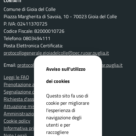
CONTATTI
Comune di Gioia del Colle
Piazza Margherita di Savoia, 10 - 70023 Gioia del Colle
P. IVA: 02411370725
Codice Fiscale: 82000010726
Telefono: 0803494111
Posta Elettronica Certificata:
protocollogenerale.gioiadelcolle@pec.rupar.puglia.it
Email:
protocollogenerale.gioiadelcolle@pec.rupar.puglia.it
Avviso sull'utilizzo
Leggi le FAQ
dei cookies
Prenotazione appuntamento
Segnalazione disservizio
Questo sito fa uso di
Richiesta d'assistenza
cookie per migliorare
Attuazione misure PNRR
l’esperienza di
Amministrazione trasparente
navigazione degli
Cookie policy
utenti e per
Informativa privacy
raccogliere
Note Legali