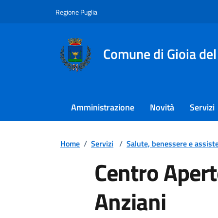
Regione Puglia
Comune di Gioia del
Amministrazione
Novità
Servizi
Home
/
Servizi
/
Salute, benessere e assist
Centro Apert
Anziani