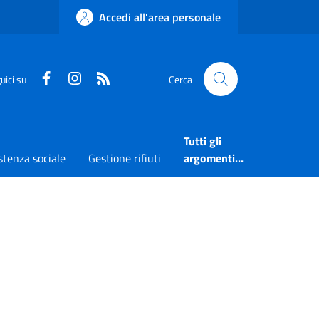
Accedi all'area personale
Faceboook
Instagram
RSS
uici su
Cerca
Tutti gli
stenza sociale
Gestione rifiuti
argomenti...