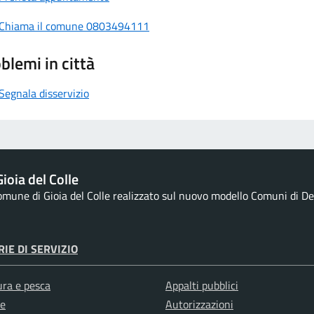
Chiama il comune 0803494111
blemi in città
Segnala disservizio
ioia del Colle
Comune di Gioia del Colle realizzato sul nuovo modello Comuni di Des
IE DI SERVIZIO
ura e pesca
Appalti pubblici
e
Autorizzazioni