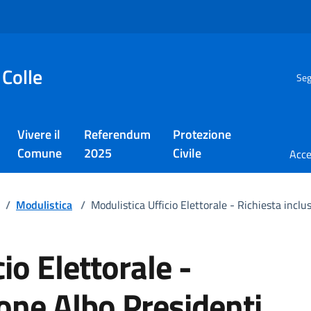
 Colle
Seg
Vivere il
Referendum
Protezione
Comune
2025
Civile
/
Modulistica
/
Modulistica Ufficio Elettorale - Richiesta inclu
io Elettorale -
ione Albo Presidenti