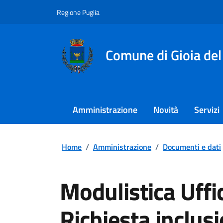
Regione Puglia
Comune di Gioia del
Amministrazione
Novità
Servizi
Home
/
Amministrazione
/
Documenti e dati
Modulistica Uffic
Richiesta inclus