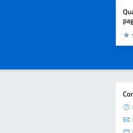
Qua
pa
Valuta 
Valut
V
Con