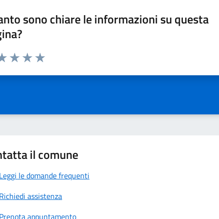
nto sono chiare le informazioni su questa
gina?
da 1 a 5 stelle la pagina
a 1 stelle su 5
aluta 2 stelle su 5
Valuta 3 stelle su 5
Valuta 4 stelle su 5
Valuta 5 stelle su 5
tatta il comune
Leggi le domande frequenti
Richiedi assistenza
Prenota appuntamento